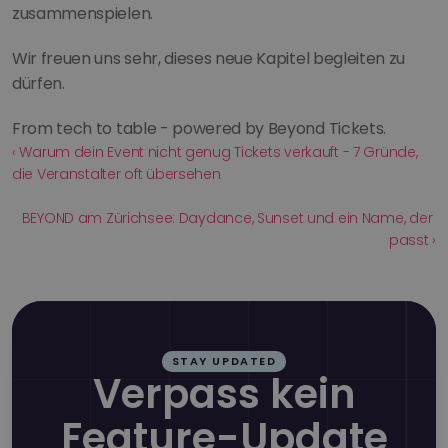
zusammenspielen.
Wir freuen uns sehr, dieses neue Kapitel begleiten zu 
dürfen.
From tech to table - powered by Beyond Tickets.
‹ Warum dein Event nicht genug Tickets verkauft - 7 Gründe, 
die Veranstalter oft übersehen
BEYOND am Zürichsee: Daydance, Sunset und ein Name, der 
passt ›
STAY UPDATED
Verpass kein
Feature-Update