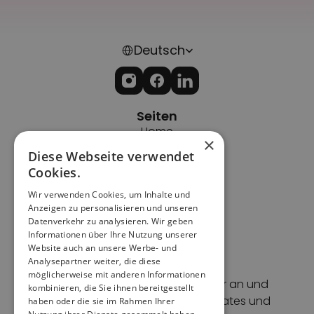
Select Language
Deutsch
Seiten
Home
×
Impressum
Diese Webseite verwendet
Datenschutz
Cookies.
Cookies
Wir verwenden Cookies, um Inhalte und
AGBs
Anzeigen zu personalisieren und unseren
Support
Datenverkehr zu analysieren. Wir geben
Kontakt
Informationen über Ihre Nutzung unserer
Website auch an unsere Werbe- und
Blog
Analysepartner weiter, die diese
Newsletter
möglicherweise mit anderen Informationen
Melde dich für unseren Newsletter an und 
kombinieren, die Sie ihnen bereitgestellt
erhalte Event-Tipps, Feature-Updates und 
haben oder die sie im Rahmen Ihrer