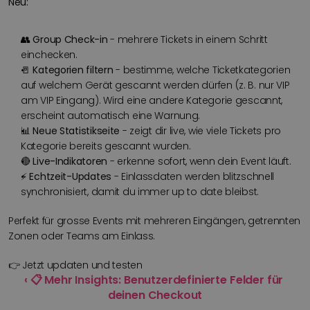
Neu:
👥 
Group Check-in
 - mehrere Tickets in einem Schritt 
einchecken.
🚪 
Kategorien filtern
 - bestimme, welche Ticketkategorien 
auf welchem Gerät gescannt werden dürfen (z. B. nur VIP 
am VIP Eingang). Wird eine andere Kategorie gescannt, 
erscheint automatisch eine Warnung.
📊 
Neue Statistikseite
 - zeigt dir live, wie viele Tickets pro 
Kategorie bereits gescannt wurden.
🔴 
Live-Indikatoren
 - erkenne sofort, wenn dein Event läuft.
⚡ 
Echtzeit-Updates
 - Einlassdaten werden blitzschnell 
synchronisiert, damit du immer up to date bleibst.
Perfekt für grosse Events mit mehreren Eingängen, getrennten 
Zonen oder Teams am Einlass.
👉 Jetzt updaten und testen
‹ 📋 Mehr Insights: Benutzerdefinierte Felder für 
deinen Checkout