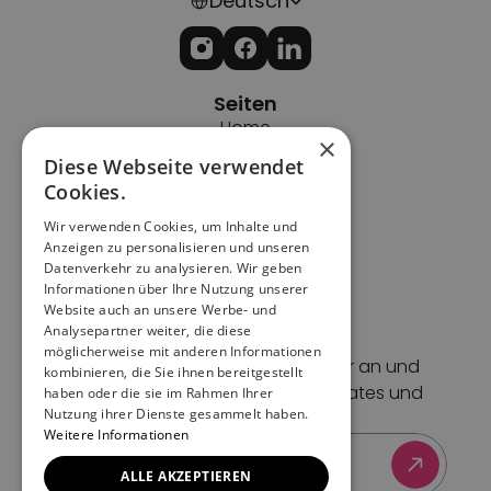
Deutsch
Seiten
Home
×
Impressum
Diese Webseite verwendet
Datenschutz
Cookies.
Cookies
Wir verwenden Cookies, um Inhalte und
AGBs
Anzeigen zu personalisieren und unseren
Support
Datenverkehr zu analysieren. Wir geben
Kontakt
Informationen über Ihre Nutzung unserer
Website auch an unsere Werbe- und
Blog
Analysepartner weiter, die diese
Newsletter
möglicherweise mit anderen Informationen
Melde dich für unseren Newsletter an und 
kombinieren, die Sie ihnen bereitgestellt
erhalte Event-Tipps, Feature-Updates und 
haben oder die sie im Rahmen Ihrer
Nutzung ihrer Dienste gesammelt haben.
exklusive Insights.
Weitere Informationen
ALLE AKZEPTIEREN