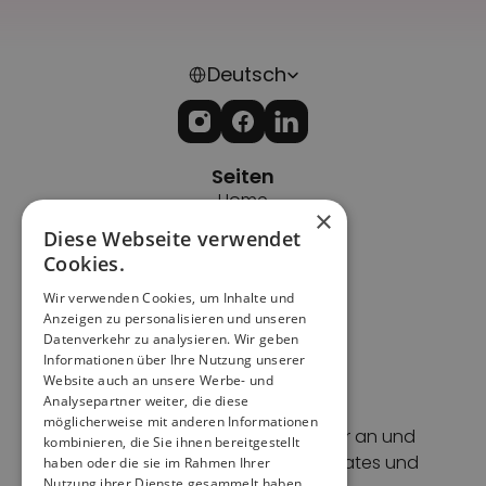
Select Language
Deutsch
Seiten
Home
×
Impressum
Diese Webseite verwendet
Datenschutz
Cookies.
Cookies
Wir verwenden Cookies, um Inhalte und
AGBs
Anzeigen zu personalisieren und unseren
Support
Datenverkehr zu analysieren. Wir geben
Kontakt
Informationen über Ihre Nutzung unserer
Website auch an unsere Werbe- und
Blog
Analysepartner weiter, die diese
Newsletter
möglicherweise mit anderen Informationen
Melde dich für unseren Newsletter an und 
kombinieren, die Sie ihnen bereitgestellt
erhalte Event-Tipps, Feature-Updates und 
haben oder die sie im Rahmen Ihrer
Nutzung ihrer Dienste gesammelt haben.