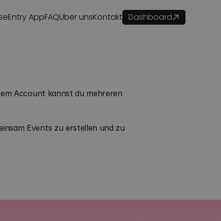
ise
Entry App
FAQ
Über uns
Kontakt
Dashboard
einem Account kannst du mehreren 
insam Events zu erstellen und zu 