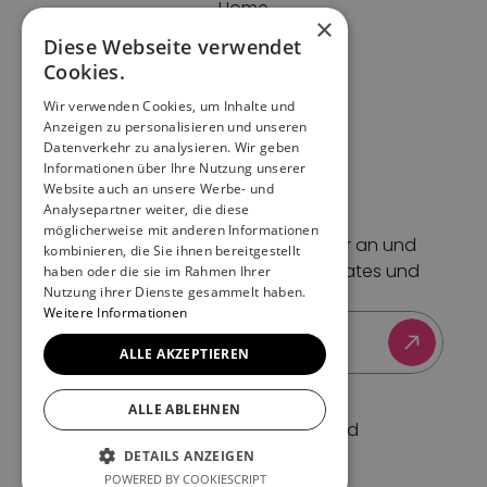
Home
×
Impressum
Diese Webseite verwendet
Datenschutz
Cookies.
Cookies
Wir verwenden Cookies, um Inhalte und
AGBs
Anzeigen zu personalisieren und unseren
Support
Datenverkehr zu analysieren. Wir geben
Kontakt
Informationen über Ihre Nutzung unserer
Website auch an unsere Werbe- und
Blog
Analysepartner weiter, die diese
Newsletter
möglicherweise mit anderen Informationen
Melde dich für unseren Newsletter an und 
kombinieren, die Sie ihnen bereitgestellt
erhalte Event-Tipps, Feature-Updates und 
haben oder die sie im Rahmen Ihrer
Nutzung ihrer Dienste gesammelt haben.
exklusive Insights.
Weitere Informationen
ALLE AKZEPTIEREN
ALLE ABLEHNEN
© 2025 — All rights reserved
Beyond Tickets AG
DETAILS ANZEIGEN
POWERED BY COOKIESCRIPT