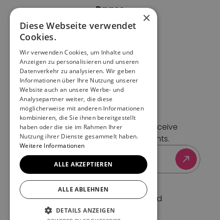
Pages
×
Home
Diese Webseite verwendet
Imprint
Cookies.
Data protection
Wir verwenden Cookies, um Inhalte und
Cookies
Anzeigen zu personalisieren und unseren
Terms of Service
Datenverkehr zu analysieren. Wir geben
Informationen über Ihre Nutzung unserer
Support
Website auch an unsere Werbe- und
Contact
Analysepartner weiter, die diese
Blog
möglicherweise mit anderen Informationen
Newsletter
kombinieren, die Sie ihnen bereitgestellt
Sign up for our newsletter to receive 
haben oder die sie im Rahmen Ihrer
Nutzung ihrer Dienste gesammelt haben.
exclusive updates and insights.
Weitere Informationen
ALLE AKZEPTIEREN
ALLE ABLEHNEN
© 2025 — All rights reserved
Beyond Tickets AG
DETAILS ANZEIGEN