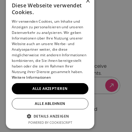
×
Home
Diese Webseite verwendet
Imprint
Cookies.
Data protection
Wir verwenden Cookies, um Inhalte und
Cookies
Anzeigen zu personalisieren und unseren
Terms of Service
Datenverkehr zu analysieren. Wir geben
Informationen über Ihre Nutzung unserer
Support
Website auch an unsere Werbe- und
Contact
Analysepartner weiter, die diese
Blog
möglicherweise mit anderen Informationen
Newsletter
kombinieren, die Sie ihnen bereitgestellt
Sign up for our newsletter to receive 
haben oder die sie im Rahmen Ihrer
Nutzung ihrer Dienste gesammelt haben.
exclusive updates and insights.
Weitere Informationen
ALLE AKZEPTIEREN
ALLE ABLEHNEN
© 2025 — All rights reserved
Beyond Tickets AG
DETAILS ANZEIGEN
POWERED BY COOKIESCRIPT