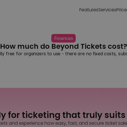
Features
Services
Pric
Finances
How much do Beyond Tickets cost
lly free for organizers to use - there are no fixed costs, subs
Back to all questions
Contact us
 for ticketing that truly suit
kets and experience how easy, fast, and secure ticket sal