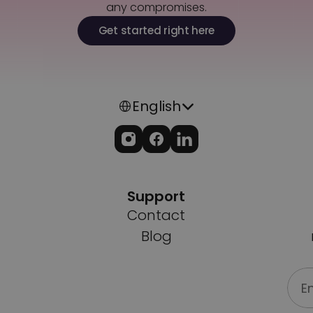
any compromises.
Get started right here
Select Language
English
Support
Contact
Blog