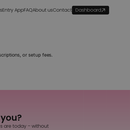
es
Entry App
FAQ
About us
Contact
Dashboard
?
criptions, or setup fees.
s you?
es are today – without